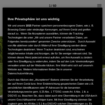
1 / 60
Ihre Privatsphäre ist uns wichtig
Wir und unsere
1015
Partner speichern personenbezogene Daten, wie z. B.
Browsing-Daten oder eindeutige Kennungen, auf Ihrem Gerät und greifen
darauf zu . Wenn Sie Akzeptieren auswählen, können die Tracking-
Technologien die unter „Wir und unsere Partner verarbeiten Daten, um
Folgendes bereitzustellen“ genannten Zwecke unterstützen. . Durch Auswahl
von Alle ablehnen oder durch Widerruf Ihrer Einwilligung werden diese
Technologien deaktiviert. Wenn Tracker deaktiviert sind, erscheinen
möglicherweise Inhalte und Anzeigen, die für Sie weniger relevant sind. Sie
können dieses Menü jederzeit erneut aufrufen, um Ihre Auswahl zu ändern
2026
oder Ihre Einwilligung zu widerrufen, indem Sie auf den Link Voreinstellungen
verwalten unten auf der Webseite klicken. Ihre Wahl wirkt sich auf unsere/n
Website aus. Weitere Informationen finden Sie in unserer
Datenschutzerklärung.
Durch das Klicken des „Akzeptieren“-Buttons stimmen Sie der Verarbeitung
der auf Ihrem Gerät bzw. Ihrer Endeinrichtung gespeicherten Daten wie z.B.
persönlichen Identifikatoren oder IP-Adressen für die benannten
Verarbeitungszwecke gem. § 25 Abs. 1 TTDSG sowie Art. 6 Abs. 1 lit. a
DSGVO zu. Beachten Sie, dass dabei auch eine Übermittlung in die USA durch
unsere Geschäftspartner erfolgen kann. Mit Ihrer Einwilligung stimmen Sie
zugleich gem. Art.49 Abs.1 S.1 lit.a DSGVO solchen Übermittlungen zu. Es