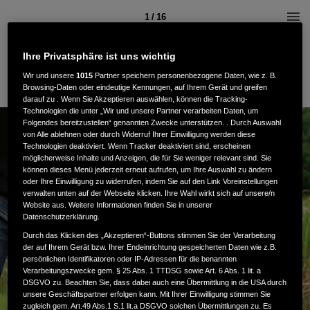
1 / 16
Ihre Privatsphäre ist uns wichtig
Wir und unsere
1015
Partner speichern personenbezogene Daten, wie z. B.
Browsing-Daten oder eindeutige Kennungen, auf Ihrem Gerät und greifen
darauf zu . Wenn Sie Akzeptieren auswählen, können die Tracking-
Technologien die unter „Wir und unsere Partner verarbeiten Daten, um
Folgendes bereitzustellen“ genannten Zwecke unterstützen. . Durch Auswahl
von Alle ablehnen oder durch Widerruf Ihrer Einwilligung werden diese
Technologien deaktiviert. Wenn Tracker deaktiviert sind, erscheinen
möglicherweise Inhalte und Anzeigen, die für Sie weniger relevant sind. Sie
können dieses Menü jederzeit erneut aufrufen, um Ihre Auswahl zu ändern
oder Ihre Einwilligung zu widerrufen, indem Sie auf den Link Voreinstellungen
verwalten unten auf der Webseite klicken. Ihre Wahl wirkt sich auf unsere/n
2026
Website aus. Weitere Informationen finden Sie in unserer
Datenschutzerklärung.
Durch das Klicken des „Akzeptieren“-Buttons stimmen Sie der Verarbeitung
der auf Ihrem Gerät bzw. Ihrer Endeinrichtung gespeicherten Daten wie z.B.
persönlichen Identifikatoren oder IP-Adressen für die benannten
Verarbeitungszwecke gem. § 25 Abs. 1 TTDSG sowie Art. 6 Abs. 1 lit. a
DSGVO zu. Beachten Sie, dass dabei auch eine Übermittlung in die USA durch
unsere Geschäftspartner erfolgen kann. Mit Ihrer Einwilligung stimmen Sie
zugleich gem. Art.49 Abs.1 S.1 lit.a DSGVO solchen Übermittlungen zu. Es