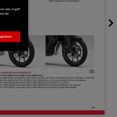
von oder Zugriff
und der
eptieren