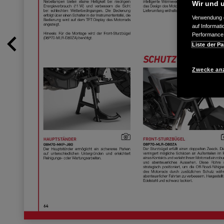
Wir und u
Verwendung g
auf Informat
Performance 
Liste der Pa
Zwecke an