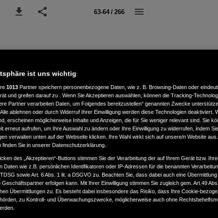
63-64 / 266
atsphäre ist uns wichtig
ere
1013
Partner speichern personenbezogene Daten, wie z. B. Browsing-Daten oder eindeu
rät und greifen darauf zu . Wenn Sie Akzeptieren auswählen, können die Tracking-Technologi
ere Partner verarbeiten Daten, um Folgendes bereitzustellen“ genannten Zwecke unterstütze
Alle ablehnen oder durch Widerruf Ihrer Einwilligung werden diese Technologien deaktiviert.
ind, erscheinen möglicherweise Inhalte und Anzeigen, die für Sie weniger relevant sind. Sie k
t erneut aufrufen, um Ihre Auswahl zu ändern oder Ihre Einwilligung zu widerrufen, indem Sie
gen verwalten unten auf der Webseite klicken. Ihre Wahl wirkt sich auf unsere/n Website aus
n finden Sie in unserer Datenschutzerklärung.
icken des „Akzeptieren“-Buttons stimmen Sie der Verarbeitung der auf Ihrem Gerät bzw. Ihre
n Daten wie z.B. persönlichen Identifikatoren oder IP-Adressen für die benannten Verarbei
TTDSG sowie Art. 6 Abs. 1 lit. a DSGVO zu. Beachten Sie, dass dabei auch eine Übermittlung
Geschäftspartner erfolgen kann. Mit Ihrer Einwilligung stimmen Sie zugleich gem. Art.49 Abs.1
n Übermittlungen zu. Es besteht dabei insbesondere das Risiko, dass Ihre Cookie-bezog
örden, zu Kontroll- und Überwachungszwecke, möglicherweise auch ohne Rechtsbehelfsmö
werden.