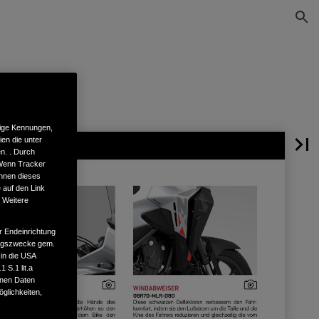
tige Kennungen,
en die unter
n. . Durch
 Wenn Tracker
önnen dieses
 auf den Link
. Weitere
r Endeinrichtung
tungszwecke gem.
 in die USA
 S.1 lit.a
enen Daten
glichkeiten,