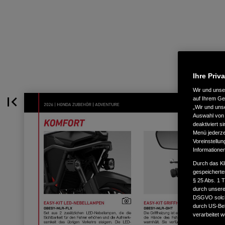
Ihre Priv
Wir und uns
auf Ihrem Ge
„Wir und uns
Auswahl von 
deaktiviert s
Menü jederzei
Voreinstellun
Informatione
Durch das Kl
gespeicherte
§ 25 Abs. 1 
durch unsere 
DSGVO solche
durch US-Beh
verarbeitet 