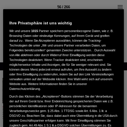
56 / 266
Ihre Privatsphäre ist uns wichtig
Wir und unsere
1015
Partner speichern personenbezogene Daten, wie z. B.
Browsing-Daten oder eindeutige Kennungen, auf Ihrem Gerät und greifen
darauf zu . Wenn Sie Akzeptieren auswählen, können die Tracking-
Technologien die unter „Wir und unsere Partner verarbeiten Daten, um
Folgendes bereitzustellen“ genannten Zwecke unterstützen. . Durch Auswahl
von Alle ablehnen oder durch Widerruf Ihrer Einwilligung werden diese
Technologien deaktiviert. Wenn Tracker deaktiviert sind, erscheinen
möglicherweise Inhalte und Anzeigen, die für Sie weniger relevant sind. Sie
können dieses Menü jederzeit erneut aufrufen, um Ihre Auswahl zu ändern
oder Ihre Einwilligung zu widerrufen, indem Sie auf den Link Voreinstellungen
verwalten unten auf der Webseite klicken. Ihre Wahl wirkt sich auf unsere/n
Website aus. Weitere Informationen finden Sie in unserer
Datenschutzerklärung.
Durch das Klicken des „Akzeptieren“-Buttons stimmen Sie der Verarbeitung
der auf Ihrem Gerät bzw. Ihrer Endeinrichtung gespeicherten Daten wie z.B.
persönlichen Identifikatoren oder IP-Adressen für die benannten
Verarbeitungszwecke gem. § 25 Abs. 1 TTDSG sowie Art. 6 Abs. 1 lit. a
DSGVO zu. Beachten Sie, dass dabei auch eine Übermittlung in die USA durch
unsere Geschäftspartner erfolgen kann. Mit Ihrer Einwilligung stimmen Sie
zugleich gem. Art.49 Abs.1 S.1 lit.a DSGVO solchen Übermittlungen zu. Es