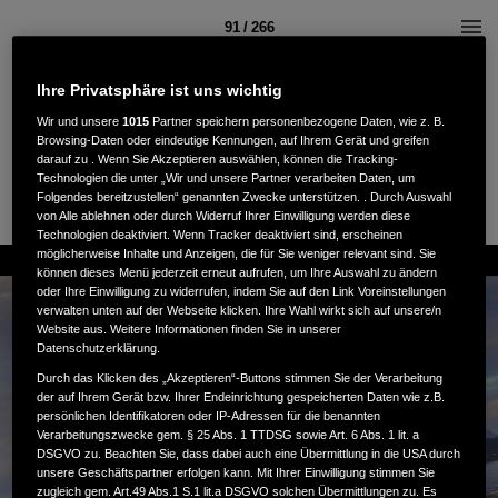
91 / 266
Ihre Privatsphäre ist uns wichtig
Wir und unsere
1015
Partner speichern personenbezogene Daten, wie z. B.
Browsing-Daten oder eindeutige Kennungen, auf Ihrem Gerät und greifen
darauf zu . Wenn Sie Akzeptieren auswählen, können die Tracking-
Technologien die unter „Wir und unsere Partner verarbeiten Daten, um
Folgendes bereitzustellen“ genannten Zwecke unterstützen. . Durch Auswahl
von Alle ablehnen oder durch Widerruf Ihrer Einwilligung werden diese
Technologien deaktiviert. Wenn Tracker deaktiviert sind, erscheinen
möglicherweise Inhalte und Anzeigen, die für Sie weniger relevant sind. Sie
können dieses Menü jederzeit erneut aufrufen, um Ihre Auswahl zu ändern
oder Ihre Einwilligung zu widerrufen, indem Sie auf den Link Voreinstellungen
verwalten unten auf der Webseite klicken. Ihre Wahl wirkt sich auf unsere/n
Website aus. Weitere Informationen finden Sie in unserer
Datenschutzerklärung.
Durch das Klicken des „Akzeptieren“-Buttons stimmen Sie der Verarbeitung
der auf Ihrem Gerät bzw. Ihrer Endeinrichtung gespeicherten Daten wie z.B.
persönlichen Identifikatoren oder IP-Adressen für die benannten
Verarbeitungszwecke gem. § 25 Abs. 1 TTDSG sowie Art. 6 Abs. 1 lit. a
DSGVO zu. Beachten Sie, dass dabei auch eine Übermittlung in die USA durch
unsere Geschäftspartner erfolgen kann. Mit Ihrer Einwilligung stimmen Sie
zugleich gem. Art.49 Abs.1 S.1 lit.a DSGVO solchen Übermittlungen zu. Es