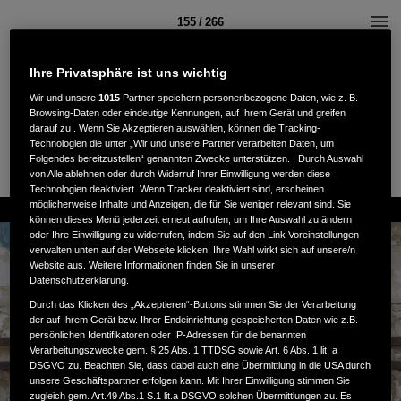
155 / 266
Ihre Privatsphäre ist uns wichtig
Wir und unsere
1015
Partner speichern personenbezogene Daten, wie z. B.
Browsing-Daten oder eindeutige Kennungen, auf Ihrem Gerät und greifen
darauf zu . Wenn Sie Akzeptieren auswählen, können die Tracking-
Technologien die unter „Wir und unsere Partner verarbeiten Daten, um
Folgendes bereitzustellen“ genannten Zwecke unterstützen. . Durch Auswahl
von Alle ablehnen oder durch Widerruf Ihrer Einwilligung werden diese
Technologien deaktiviert. Wenn Tracker deaktiviert sind, erscheinen
möglicherweise Inhalte und Anzeigen, die für Sie weniger relevant sind. Sie
können dieses Menü jederzeit erneut aufrufen, um Ihre Auswahl zu ändern
oder Ihre Einwilligung zu widerrufen, indem Sie auf den Link Voreinstellungen
verwalten unten auf der Webseite klicken. Ihre Wahl wirkt sich auf unsere/n
Website aus. Weitere Informationen finden Sie in unserer
Datenschutzerklärung.
Durch das Klicken des „Akzeptieren“-Buttons stimmen Sie der Verarbeitung
der auf Ihrem Gerät bzw. Ihrer Endeinrichtung gespeicherten Daten wie z.B.
persönlichen Identifikatoren oder IP-Adressen für die benannten
Verarbeitungszwecke gem. § 25 Abs. 1 TTDSG sowie Art. 6 Abs. 1 lit. a
DSGVO zu. Beachten Sie, dass dabei auch eine Übermittlung in die USA durch
unsere Geschäftspartner erfolgen kann. Mit Ihrer Einwilligung stimmen Sie
zugleich gem. Art.49 Abs.1 S.1 lit.a DSGVO solchen Übermittlungen zu. Es