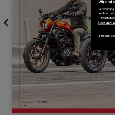
Wir und u
Verwendung g
auf Informat
Performance 
Liste der Pa
Zwecke an