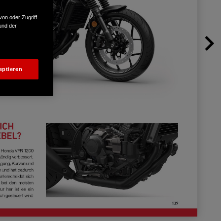
von oder Zugriff
und der
eptieren