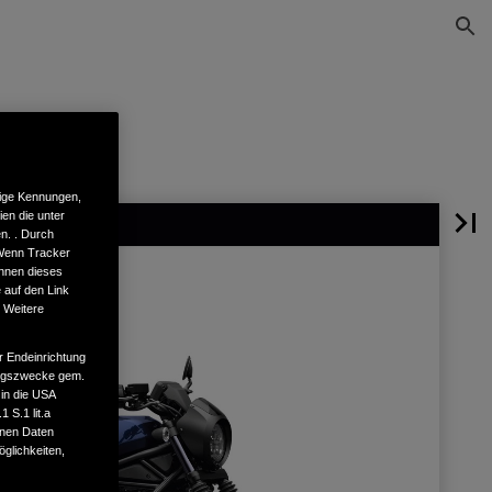
tige Kennungen,
en die unter
n. . Durch
 Wenn Tracker
önnen dieses
 auf den Link
. Weitere
r Endeinrichtung
tungszwecke gem.
 in die USA
 S.1 lit.a
enen Daten
glichkeiten,