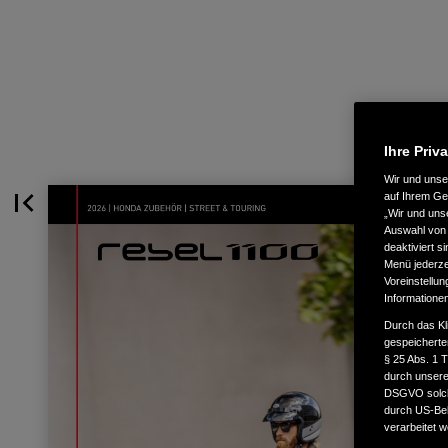
Ihre Priv
Wir und uns
auf Ihrem Ge
„Wir und uns
Auswahl von 
deaktiviert s
Menü jederzei
Voreinstellun
Informatione
Durch das Kl
gespeicherte
§ 25 Abs. 1 
durch unsere 
DSGVO solche
durch US-Beh
verarbeitet 