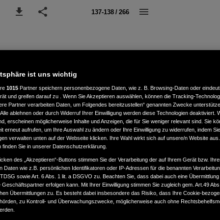
137-138 / 266
atsphäre ist uns wichtig
ere
1015
Partner speichern personenbezogene Daten, wie z. B. Browsing-Daten oder eindeu
rät und greifen darauf zu . Wenn Sie Akzeptieren auswählen, können die Tracking-Technologi
ere Partner verarbeiten Daten, um Folgendes bereitzustellen“ genannten Zwecke unterstütze
Alle ablehnen oder durch Widerruf Ihrer Einwilligung werden diese Technologien deaktiviert.
ind, erscheinen möglicherweise Inhalte und Anzeigen, die für Sie weniger relevant sind. Sie k
t erneut aufrufen, um Ihre Auswahl zu ändern oder Ihre Einwilligung zu widerrufen, indem Sie
gen verwalten unten auf der Webseite klicken. Ihre Wahl wirkt sich auf unsere/n Website aus
n finden Sie in unserer Datenschutzerklärung.
icken des „Akzeptieren“-Buttons stimmen Sie der Verarbeitung der auf Ihrem Gerät bzw. Ihre
n Daten wie z.B. persönlichen Identifikatoren oder IP-Adressen für die benannten Verarbei
TTDSG sowie Art. 6 Abs. 1 lit. a DSGVO zu. Beachten Sie, dass dabei auch eine Übermittlung
Geschäftspartner erfolgen kann. Mit Ihrer Einwilligung stimmen Sie zugleich gem. Art.49 Abs.1
n Übermittlungen zu. Es besteht dabei insbesondere das Risiko, dass Ihre Cookie-bezog
örden, zu Kontroll- und Überwachungszwecke, möglicherweise auch ohne Rechtsbehelfsmö
werden.