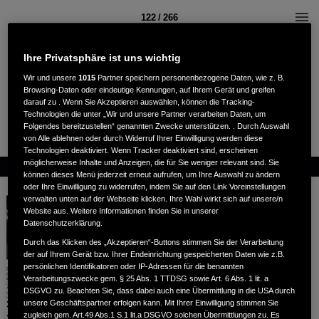
122 / 266
Ihre Privatsphäre ist uns wichtig
Wir und unsere
1015
Partner speichern personenbezogene Daten, wie z. B.
Browsing-Daten oder eindeutige Kennungen, auf Ihrem Gerät und greifen
darauf zu . Wenn Sie Akzeptieren auswählen, können die Tracking-
Technologien die unter „Wir und unsere Partner verarbeiten Daten, um
Folgendes bereitzustellen“ genannten Zwecke unterstützen. . Durch Auswahl
von Alle ablehnen oder durch Widerruf Ihrer Einwilligung werden diese
Technologien deaktiviert. Wenn Tracker deaktiviert sind, erscheinen
möglicherweise Inhalte und Anzeigen, die für Sie weniger relevant sind. Sie
können dieses Menü jederzeit erneut aufrufen, um Ihre Auswahl zu ändern
oder Ihre Einwilligung zu widerrufen, indem Sie auf den Link Voreinstellungen
verwalten unten auf der Webseite klicken. Ihre Wahl wirkt sich auf unsere/n
Website aus. Weitere Informationen finden Sie in unserer
Datenschutzerklärung.
Durch das Klicken des „Akzeptieren“-Buttons stimmen Sie der Verarbeitung
der auf Ihrem Gerät bzw. Ihrer Endeinrichtung gespeicherten Daten wie z.B.
persönlichen Identifikatoren oder IP-Adressen für die benannten
Verarbeitungszwecke gem. § 25 Abs. 1 TTDSG sowie Art. 6 Abs. 1 lit. a
DSGVO zu. Beachten Sie, dass dabei auch eine Übermittlung in die USA durch
unsere Geschäftspartner erfolgen kann. Mit Ihrer Einwilligung stimmen Sie
zugleich gem. Art.49 Abs.1 S.1 lit.a DSGVO solchen Übermittlungen zu. Es