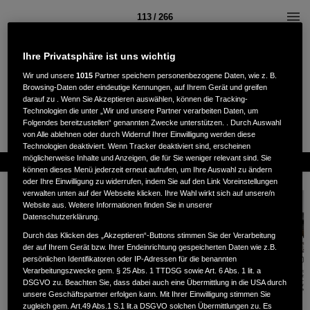
113 / 266
Ihre Privatsphäre ist uns wichtig
Wir und unsere
1015
Partner speichern personenbezogene Daten, wie z. B.
Browsing-Daten oder eindeutige Kennungen, auf Ihrem Gerät und greifen
darauf zu . Wenn Sie Akzeptieren auswählen, können die Tracking-
Technologien die unter „Wir und unsere Partner verarbeiten Daten, um
Folgendes bereitzustellen“ genannten Zwecke unterstützen. . Durch Auswahl
von Alle ablehnen oder durch Widerruf Ihrer Einwilligung werden diese
Technologien deaktiviert. Wenn Tracker deaktiviert sind, erscheinen
möglicherweise Inhalte und Anzeigen, die für Sie weniger relevant sind. Sie
können dieses Menü jederzeit erneut aufrufen, um Ihre Auswahl zu ändern
oder Ihre Einwilligung zu widerrufen, indem Sie auf den Link Voreinstellungen
verwalten unten auf der Webseite klicken. Ihre Wahl wirkt sich auf unsere/n
Website aus. Weitere Informationen finden Sie in unserer
Datenschutzerklärung.
Durch das Klicken des „Akzeptieren“-Buttons stimmen Sie der Verarbeitung
der auf Ihrem Gerät bzw. Ihrer Endeinrichtung gespeicherten Daten wie z.B.
persönlichen Identifikatoren oder IP-Adressen für die benannten
Verarbeitungszwecke gem. § 25 Abs. 1 TTDSG sowie Art. 6 Abs. 1 lit. a
DSGVO zu. Beachten Sie, dass dabei auch eine Übermittlung in die USA durch
unsere Geschäftspartner erfolgen kann. Mit Ihrer Einwilligung stimmen Sie
zugleich gem. Art.49 Abs.1 S.1 lit.a DSGVO solchen Übermittlungen zu. Es