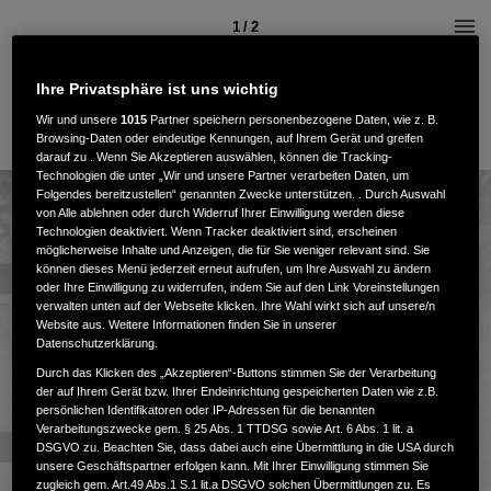
1 / 2
Ihre Privatsphäre ist uns wichtig
Wir und unsere
1015
Partner speichern personenbezogene Daten, wie z. B.
Browsing-Daten oder eindeutige Kennungen, auf Ihrem Gerät und greifen
darauf zu . Wenn Sie Akzeptieren auswählen, können die Tracking-
Technologien die unter „Wir und unsere Partner verarbeiten Daten, um
Folgendes bereitzustellen“ genannten Zwecke unterstützen. . Durch Auswahl
von Alle ablehnen oder durch Widerruf Ihrer Einwilligung werden diese
Technologien deaktiviert. Wenn Tracker deaktiviert sind, erscheinen
möglicherweise Inhalte und Anzeigen, die für Sie weniger relevant sind. Sie
können dieses Menü jederzeit erneut aufrufen, um Ihre Auswahl zu ändern
oder Ihre Einwilligung zu widerrufen, indem Sie auf den Link Voreinstellungen
verwalten unten auf der Webseite klicken. Ihre Wahl wirkt sich auf unsere/n
Website aus. Weitere Informationen finden Sie in unserer
Datenschutzerklärung.
Durch das Klicken des „Akzeptieren“-Buttons stimmen Sie der Verarbeitung
der auf Ihrem Gerät bzw. Ihrer Endeinrichtung gespeicherten Daten wie z.B.
persönlichen Identifikatoren oder IP-Adressen für die benannten
Verarbeitungszwecke gem. § 25 Abs. 1 TTDSG sowie Art. 6 Abs. 1 lit. a
DSGVO zu. Beachten Sie, dass dabei auch eine Übermittlung in die USA durch
unsere Geschäftspartner erfolgen kann. Mit Ihrer Einwilligung stimmen Sie
zugleich gem. Art.49 Abs.1 S.1 lit.a DSGVO solchen Übermittlungen zu. Es