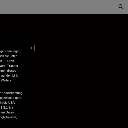
tige Kennungen,
en die unter
n. . Durch
 Wenn Tracker
önnen dieses
 auf den Link
. Weitere
r Endeinrichtung
tungszwecke gem.
 in die USA
 S.1 lit.a
enen Daten
glichkeiten,