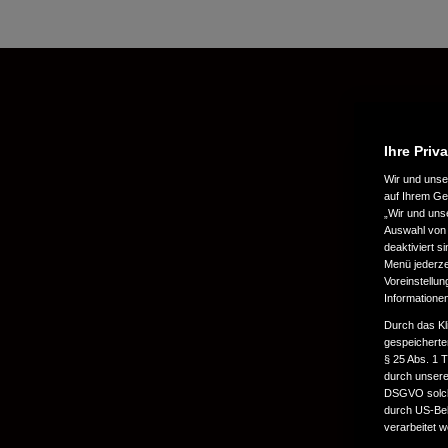
Ihre Priv
Wir und uns
auf Ihrem Ge
„Wir und uns
Auswahl von 
deaktiviert s
Menü jederzei
Voreinstellun
Informatione
Durch das Kl
gespeicherte
§ 25 Abs. 1 
durch unsere 
DSGVO solche
durch US-Beh
verarbeitet 