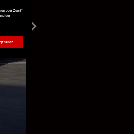
von oder Zugriff
und der
eptieren