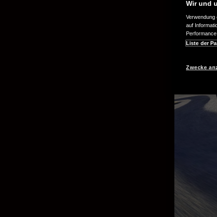
Wir und u
Verwendung g
auf Informat
Performance 
Liste der Pa
Zwecke an