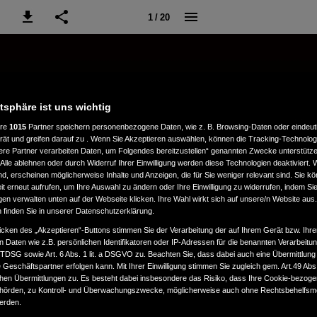
1 / 20
atsphäre ist uns wichtig
ere
1015
Partner speichern personenbezogene Daten, wie z. B. Browsing-Daten oder eindeu
rät und greifen darauf zu . Wenn Sie Akzeptieren auswählen, können die Tracking-Technologi
ere Partner verarbeiten Daten, um Folgendes bereitzustellen“ genannten Zwecke unterstütze
Alle ablehnen oder durch Widerruf Ihrer Einwilligung werden diese Technologien deaktiviert.
ind, erscheinen möglicherweise Inhalte und Anzeigen, die für Sie weniger relevant sind. Sie k
t erneut aufrufen, um Ihre Auswahl zu ändern oder Ihre Einwilligung zu widerrufen, indem Sie
gen verwalten unten auf der Webseite klicken. Ihre Wahl wirkt sich auf unsere/n Website aus
n finden Sie in unserer Datenschutzerklärung.
icken des „Akzeptieren“-Buttons stimmen Sie der Verarbeitung der auf Ihrem Gerät bzw. Ihre
n Daten wie z.B. persönlichen Identifikatoren oder IP-Adressen für die benannten Verarbei
TTDSG sowie Art. 6 Abs. 1 lit. a DSGVO zu. Beachten Sie, dass dabei auch eine Übermittlung
Geschäftspartner erfolgen kann. Mit Ihrer Einwilligung stimmen Sie zugleich gem. Art.49 Abs.1
n Übermittlungen zu. Es besteht dabei insbesondere das Risiko, dass Ihre Cookie-bezog
örden, zu Kontroll- und Überwachungszwecke, möglicherweise auch ohne Rechtsbehelfsmö
werden.