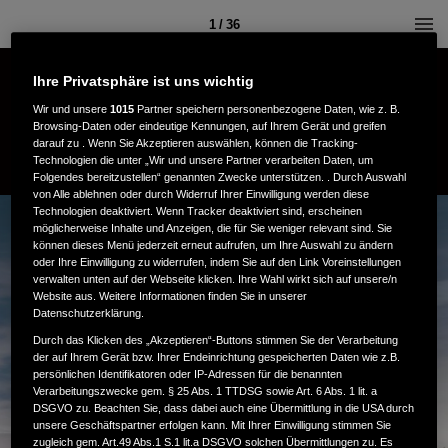
1 / 36
Ihre Privatsphäre ist uns wichtig
Wir und unsere
1015
Partner speichern personenbezogene Daten, wie z. B.
Browsing-Daten oder eindeutige Kennungen, auf Ihrem Gerät und greifen
darauf zu . Wenn Sie Akzeptieren auswählen, können die Tracking-
Technologien die unter „Wir und unsere Partner verarbeiten Daten, um
Folgendes bereitzustellen“ genannten Zwecke unterstützen. . Durch Auswahl
von Alle ablehnen oder durch Widerruf Ihrer Einwilligung werden diese
Technologien deaktiviert. Wenn Tracker deaktiviert sind, erscheinen
möglicherweise Inhalte und Anzeigen, die für Sie weniger relevant sind. Sie
können dieses Menü jederzeit erneut aufrufen, um Ihre Auswahl zu ändern
oder Ihre Einwilligung zu widerrufen, indem Sie auf den Link Voreinstellungen
verwalten unten auf der Webseite klicken. Ihre Wahl wirkt sich auf unsere/n
Website aus. Weitere Informationen finden Sie in unserer
Datenschutzerklärung.
Durch das Klicken des „Akzeptieren“-Buttons stimmen Sie der Verarbeitung
der auf Ihrem Gerät bzw. Ihrer Endeinrichtung gespeicherten Daten wie z.B.
persönlichen Identifikatoren oder IP-Adressen für die benannten
Verarbeitungszwecke gem. § 25 Abs. 1 TTDSG sowie Art. 6 Abs. 1 lit. a
DSGVO zu. Beachten Sie, dass dabei auch eine Übermittlung in die USA durch
unsere Geschäftspartner erfolgen kann. Mit Ihrer Einwilligung stimmen Sie
zugleich gem. Art.49 Abs.1 S.1 lit.a DSGVO solchen Übermittlungen zu. Es